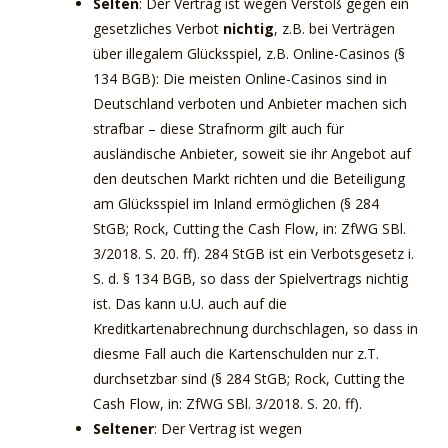
Selten
: Der Vertrag ist wegen Verstoß gegen ein
gesetzliches Verbot
nichtig
, z.B. bei Verträgen
über illegalem Glücksspiel, z.B. Online-Casinos (§
134 BGB): Die meisten Online-Casinos sind in
Deutschland verboten und Anbieter machen sich
strafbar – diese Strafnorm gilt auch für
ausländische Anbieter, soweit sie ihr Angebot auf
den deutschen Markt richten und die Beteiligung
am Glücksspiel im Inland ermöglichen (§ 284
StGB; Rock, Cutting the Cash Flow, in: ZfWG SBl.
3/2018. S. 20. ff). 284 StGB ist ein Verbotsgesetz i.
S. d. § 134 BGB, so dass der Spielvertrags nichtig
ist. Das kann u.U. auch auf die
Kreditkartenabrechnung durchschlagen, so dass in
diesme Fall auch die Kartenschulden nur z.T.
durchsetzbar sind (§ 284 StGB; Rock, Cutting the
Cash Flow, in: ZfWG SBl. 3/2018. S. 20. ff).
Seltener
: Der Vertrag ist wegen