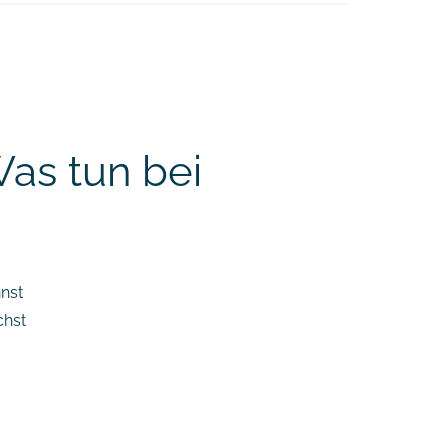
Was tun bei
nst
chst