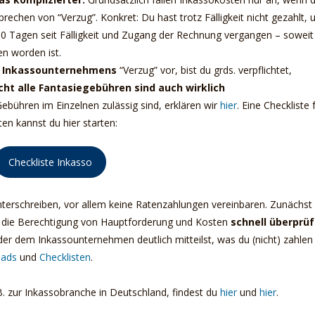
rechen von “Verzug”. Konkret: Du hast trotz Fälligkeit nicht gezahlt, 
30 Tagen seit Fälligkeit und Zugang der Rechnung vergangen – soweit
n worden ist.
s Inkassounternehmens
“Verzug” vor, bist du grds. verpflichtet,
cht alle Fantasiegebühren sind auch wirklich
bühren im Einzelnen zulässig sind, erklären wir
hier
. Eine Checkliste 
n kannst du hier starten:
Checkliste Inkasso
unterschreiben, vor allem keine Ratenzahlungen vereinbaren. Zunächst 
nn die Berechtigung von Hauptforderung und Kosten
schnell überprü
der dem Inkassounternehmen deutlich mitteilst, was du (nicht) zahlen
ads
und
Checklisten
.
. zur Inkassobranche in Deutschland, findest du
hier
und
hier
.