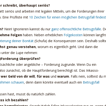
r schreibt, überhaupt seriös?
 seriös und arbeiten mit legalen Mitteln, um die Forderungen ihrer
 Eine Prüfliste mit
10 Zeichen für einen möglichen Betrugsfall findes
en?
Nein! Ignorieren kannst du nur
ganz offensichtliche Betrugsfälle
. D
nehme Folgen
haben. Neben erheblichen
Folgekosten
können langfri
hterung deiner Bonität
(Schufa) die Konsequenzen sein. Deshalb sollt
chst genau verstehen
, worum es eigentlich geht. Und dann die
 unter die Lupe nehmen:
-)Forderung überprüfen?
atsächliche oder angebliche – Forderung zugrunde. Wenn Du ein
also zunächst, ob die Hauptforderung berechtigt ist. Das Inkasso-
,
wer Geld von dir will
,
für was
und
warum
. Falls nein, solltest du 
rnehmen schauen
, denn dann könnte eventuell auch ein
Betrugsfall
ssen hast, musst du natürlich zahlen.
ss ich bezahlen?
as komplizierter.
Grundsätzlich fallen Inkassokosten nur an, wenn 