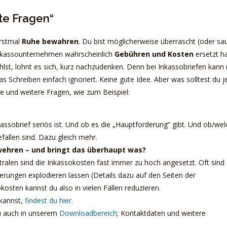
te Fragen“
erstmal
Ruhe bewahren
. Du bist möglicherweise überrascht (oder sau
 Inkassounternehmen wahrscheinlich
Gebühren und Kosten
ersetzt h
zahlst, lohnt es sich, kurz nachzudenken. Denn bei Inkassobriefen kan
 Schreiben einfach ignoriert. Keine gute Idee. Aber was solltest du j
e und weitere Fragen, wie zum Beispiel:
ssobrief seriös ist. Und ob es die „Hauptforderung“ gibt. Und ob/we
allen sind. Dazu gleich mehr.
wehren – und bringt das überhaupt was?
ralen sind die Inkassokosten fast immer zu hoch angesetzt. Oft sind
erungen explodieren lassen (Details dazu auf den Seiten der
kosten kannst du also in vielen Fällen reduzieren.
 kannst,
findest du hier
.
du auch in unserem
Downloadbereich
; Kontaktdaten und weitere