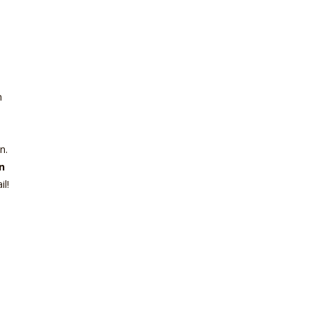
m
n.
n
il!