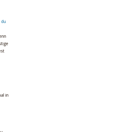
t du
enn
stige
est
mal in
du