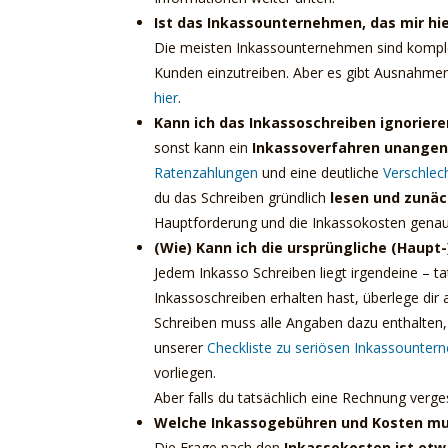
Ist das Inkassounternehmen, das mir hie
Die meisten Inkassounternehmen sind komplett
Kunden einzutreiben. Aber es gibt Ausnahmen.
hier
.
Kann ich das Inkassoschreiben ignorier
sonst kann ein
Inkassoverfahren unange
Ratenzahlungen
und eine deutliche
Verschlec
du das Schreiben gründlich
lesen und zunä
Hauptforderung und die Inkassokosten genau
(Wie) Kann ich die ursprüngliche (Haupt
Jedem Inkasso Schreiben liegt irgendeine – t
Inkassoschreiben erhalten hast, überlege dir 
Schreiben muss alle Angaben dazu enthalten
unserer
Checkliste zu seriösen Inkassounte
vorliegen.
Aber falls du tatsächlich eine Rechnung verge
Welche Inkassogebühren und Kosten mu
Die Frage nach den
Inkassokosten ist etw