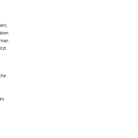
er).
aben.
n man
etzt
lche
 es