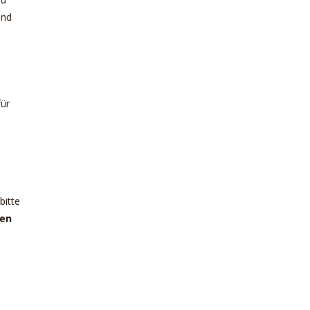
und
für
bitte
fen