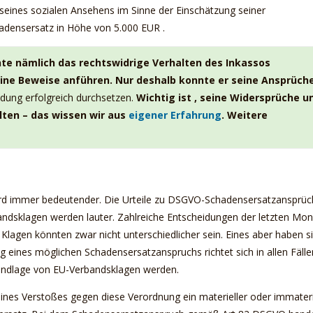
seines sozialen Ansehens im Sinne der Einschätzung seiner
chadensersatz in Höhe von 5.000 EUR .
nnte nämlich das rechtswidrige Verhalten des Inkassos
ine Beweise anführen. Nur deshalb konnte er seine Ansprüch
dung erfolgreich durchsetzen.
Wichtig ist , seine Widersprüche u
ten – das wissen wir aus
eigener Erfahrung
. Weitere
d immer bedeutender. Die Urteile zu DSGVO-Schadensersatzansprü
dsklagen werden lauter. Zahlreiche Entscheidungen der letzten Mo
Klagen könnten zwar nicht unterschiedlicher sein. Eines aber haben s
 eines möglichen Schadensersatzanspruchs richtet sich in allen Fälle
rundlage von EU-Verbandsklagen werden.
es Verstoßes gegen diese Verordnung ein materieller oder immateri