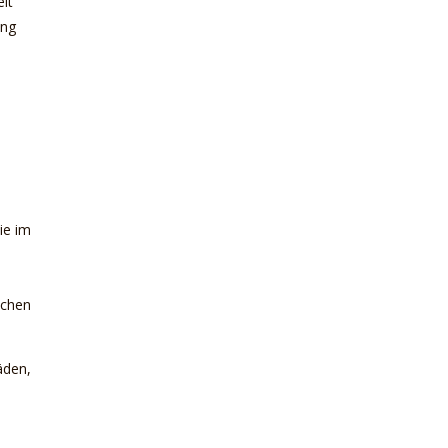
lt
ung
ie im
schen
äden,