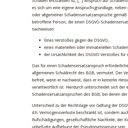
Schaden entstanden ist, […] Anspruch auf Schaden
es sich um eine eigene Anspruchsgrundlage, neben
oder allgemeiner Schadensersatzansprüche gemäß §
betroffene Person, die einen DSGVO-Schadensersat
nachweisen:
Eines Verstoßes gegen die DSGVO,
eines materiellen oder immateriellen Schade
der Ursächlichkeit des DSGVO-Verstoßes für d
Das für einen Schadensersatzanspruch erforderlich
allgemeinen Schuldrecht des BGB, vermutet. Der Ve
befreit, wenn er nachweist, dass er in keinerlei Hin
verantwortlich ist. Hierdurch unterscheidet sich de
Schadensersatzansprüchen des BGB, bei denen der 
Unterschied zu der Rechtslage vor Geltung der DSGV
d.h. Vermögensverluste beschränkt ist, sondern au
Rufschädigungen, gesellschaftliche Nachteile, der 
unbefugte Aufhebung der Pseudonymisierung sein.