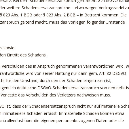
sersatz. Bei dem Schadensersatzanspruch gemäß Art 82 DSGVO hande
 der weitere Schadensersatzansprüche – etwa wegen Vertragsverletz
 823 Abs. 1 BGB oder § 823 Abs. 2 BGB – in Betracht kommen. Die
zanspruch geltend macht, muss das Vorliegen folgender Umstände
ns sowie
en Eintritt des Schadens.
e Verschulden des in Anspruch genommenen Verantwortlichen wird, w
rantwortliche wird von seiner Haftung nur dann gem. Art. 82 DSGVO
sicht für den Umstand, durch den der Schaden eingetreten ist,
r eigentlich deliktische DSGVO-Schadensersatzanspruch von den delikti
Verletzte das Verschulden des Verletzers nachweisen muss.
O ist, dass der Schadensersatzanspruch nicht nur auf materielle Sch
ch immaterielle Schäden erfasst. Immaterielle Schäden können etwa
Kontrollverlust über die eigenen personenbezogenen Daten oder die