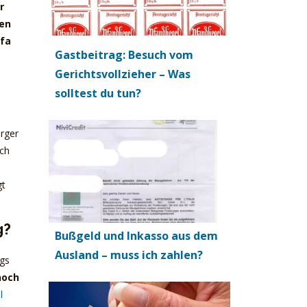
r
fen
ufa
Gastbeitrag: Besuch vom
Gerichtsvollzieher – Was
solltest du tun?
rger
ach
gt
g?
Bußgeld und Inkasso aus dem
Ausland – muss ich zahlen?
ags
noch
l