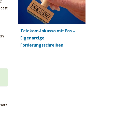
VO
ndest
Telekom-Inkasso mit Eos –
ein
Eigenartige
Forderungsschreiben
rsatz