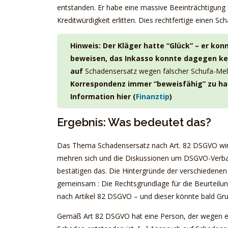
entstanden. Er habe eine massive Beeinträchtigung 
Kreditwürdigkeit erlitten. Dies rechtfertige einen S
Hinweis: Der Kläger hatte “Glück” – er ko
beweisen, das Inkasso konnte dagegen ke
auf
Schadensersatz wegen falscher Schufa-Mel
Korrespondenz immer “beweisfähig” zu hal
Information hier (
Finanztip
)
Ergebnis: Was bedeutet das?
Das Thema Schadensersatz nach Art. 82 DSGVO wir
mehren sich und die Diskussionen um DSGVO-Verban
bestätigen das. Die Hintergründe der verschiedenen 
gemeinsam : Die Rechtsgrundlage für die Beurteilung
nach Artikel 82 DSGVO – und dieser könnte bald G
Gemäß Art 82 DSGVO hat eine Person, der wegen ein