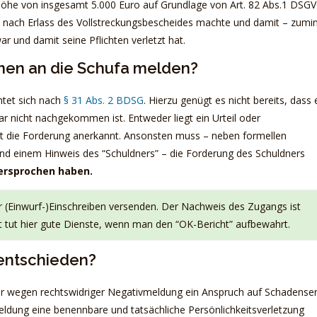
öhe von insgesamt 5.000 Euro auf Grundlage von Art. 82 Abs.1 DSG
kt nach Erlass des Vollstreckungsbescheides machte und damit – zumi
r und damit seine Pflichten verletzt hat.
men an die Schufa melden?
htet sich nach
§ 31 Abs. 2 BDSG
. Hierzu genügt es nicht bereits, dass 
ar nicht nachgekommen ist. Entweder liegt ein Urteil oder
hat die Forderung anerkannt. Ansonsten muss – neben formellen
d einem Hinweis des “Schuldners” – die Forderung des Schuldners
dersprochen haben.
 (Einwurf-)Einschreiben versenden. Der Nachweis des Zugangs ist
ät tut hier gute Dienste, wenn man den “OK-Bericht” aufbewahrt.
 entschieden?
r wegen rechtswidriger Negativmeldung ein Anspruch auf Schadense
ldung eine benennbare und tatsächliche Persönlichkeitsverletzung