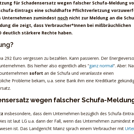
etzung für Schadensersatz wegen falscher Schufa-Meldung vo
chufa-Eintrags eine schuldhafte Pflichtverletzung vorzuwer
n das Unternehmen zumindest
noch
nicht zur Meldung an die Sch
idung die zeigt, dass Verbraucher*Innen bei mißbräuchlichen
O deutlich stärkere Rechte haben.
dung?
a 292 Euro vergessen zu bezahlen. Kann passieren. Der Energieverso
ternehmen. Bis hierher also eigentlich alles “
ganz normal
“. Aber: N
ssounternehmen
sofort
an die Schufa und veranlasste einen
ebliche Probleme bekam, u.a. seine Bank ihm eine Kreditkarte gekündi
rsatz.
ensersatz wegen falscher Schufa-Meldun
tz
insbesondere, dass dem Unternehmen bezüglich des Schufa-Eintr
 Dies ist laut LG u.a. dann der Fall, wenn das Unternehmen zumindest
esen ist. Das Landgericht Mainz sprach einem Verbraucher mit
Urtei